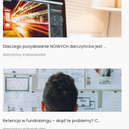
Dlaczego pozyskiwanie NOWYCH darczyńców jest ...
darczyńcy indywidualni
Retencja w fundraisingu – skąd te problemy? C...
darczyńcy indywidualni