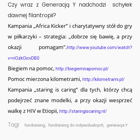
Czy wraz z Generacją Y nadchodzi schyłek
dawnej filantropii?
Kampania „Africa Kicker” i charytatywny stół do gry
w piłkarzyki – strategia: „dobrze się bawię, a przy
okazji pomagam”.
http://www.youtube.com/watch?
v=nOzkOicvDB0
Biegiem na pomoc,
http://biegiemnapomoc.pl/
Pomoc mierzona kilometrami,
http://kilometrami.pl/
Kampania „staring is caring” dla tych, którzy chcą
podejrzeć znane modelki, a przy okazji wesprzeć
walkę z HIV w Etiopii,
http://staringiscaring.nl/
Tagi:
,
,
fundraising
fundraising do indywidualnych
generacja Y