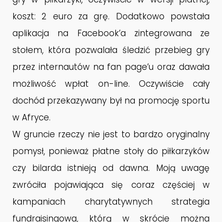
DLACZEGO POZYSKIWANIE
MAJ
NOWYCH DARCZYŃCÓW JEST
koszt: 2 euro za grę. Dodatkowo powstała
2017
CORAZ TRUDNIEJSZE?
aplikacja na Facebook’a zintegrowana ze
stołem, która pozwalała śledzić przebieg gry
przez internautów na fan page’u oraz dawała
możliwość wpłat on-line. Oczywiście cały
dochód przekazywany był na promocję sportu
w Afryce.
W gruncie rzeczy nie jest to bardzo oryginalny
pomysł, ponieważ płatne stoły do piłkarzyków
czy bilarda istnieją od dawna. Moją uwagę
zwróciła pojawiająca się coraz częściej w
kampaniach charytatywnych strategia
fundraisingowa, którą w skrócie można