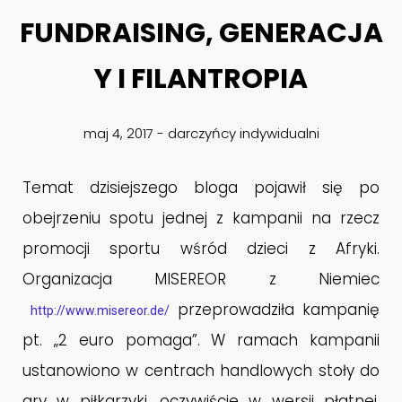
FUNDRAISING, GENERACJA
7
Y I FILANTROPIA
FUNDRAISING NA
MARZEC
FACEBOOKU BĘDZIE
2018
DROŻSZY?
maj 4, 2017
-
darczyńcy indywidualni
23
Temat dzisiejszego bloga pojawił się po
CZY NADAL PISZESZ DO
SIERPIEŃ
DARCZYŃCÓW: „POMÓŻ
2017
obejrzeniu spotu jednej z kampanii na rzecz
NAM POMAGAĆ?”
promocji sportu wśród dzieci z Afryki.
2
Organizacja MISEREOR z Niemiec
BŁĄD POZNAWCZY MOŻE
SIERPIEŃ
przeprowadziła kampanię
http://www.misereor.de/
POMÓC W FUNDRAISINGU
2017
pt. „2 euro pomaga”. W ramach kampanii
ustanowiono w centrach handlowych stoły do
31
gry w piłkarzyki, oczywiście w wersji płatnej,