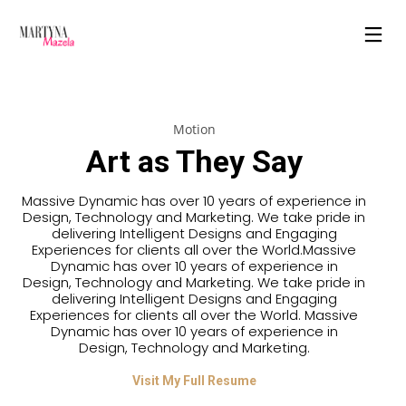
Motion
Art as They Say
Massive Dynamic has over 10 years of experience in
Design, Technology and Marketing. We take pride in
delivering Intelligent Designs and Engaging
Experiences for clients all over the World.Massive
Dynamic has over 10 years of experience in
Design, Technology and Marketing. We take pride in
delivering Intelligent Designs and Engaging
Experiences for clients all over the World. Massive
Dynamic has over 10 years of experience in
30
7
23
Design, Technology and Marketing.
SIERPIEŃ
MARZEC
SIERPIEŃ
Visit My Full Resume
2018
2018
2017
5 RZECZY,
FUNDRAISING
CZY NADAL